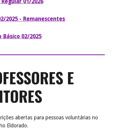
o
Regular
0
1
/202
6
 02/2025 - Remanescentes
lo Básico 02/2025
FESSORES E
ITORES
ções abertas para pessoas voluntárias no
ho Eldorado.