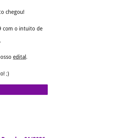
o chegou!
 com o intuito de
.
 nosso
edital
.
! ;)