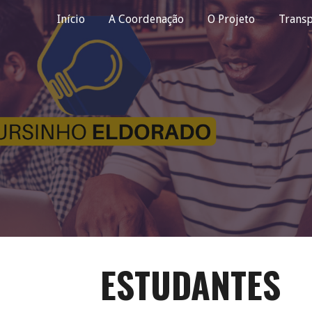
Início
A Coordenação
O Projeto
Transp
ip to main content
Skip to navigat
ESTUDANTES