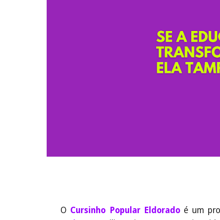
O
Cursinho Popular Eldorado
é um proj